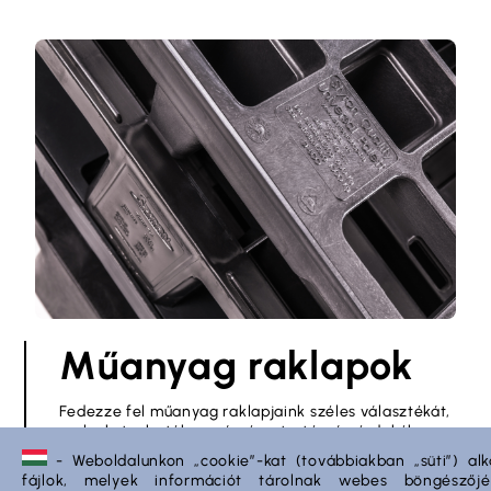
Műanyag raklapok
Fedezze fel műanyag raklapjaink széles választékát,
melyeket a hatékonyság és a tartósság érdekében
terveztünk.
- Weboldalunkon „cookie”-kat (továbbiakban „süti”) al
fájlok, melyek információt tárolnak webes böngésző