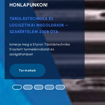
HONLAPUNKON!
MINDE
TÁROLÁSTECHNIKA ÉS
KOMPAT
LOGISZTIKAI MEGOLDÁSOK –
IPARI 
SZAKÉRTELEM 2008 ÓTA
Nem csak 
strapabír
Ismerje meg a Styron Tárolástechnika
ipari kör
frissített termékkínálatát és
szolgáltatásait.
Te
Termékek