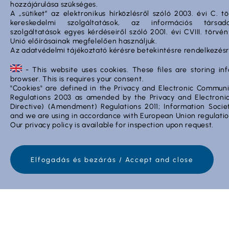
Műanyag ládák
hozzájárulása szükséges.
A „sütiket” az elektronikus hírközlésről szóló 2003. évi C. t
kereskedelmi szolgáltatások, az információs társad
Termékeink ideálisak automatizált rendszerekhez,
szolgáltatások egyes kérdéseiről szóló 2001. évi CVIII. törvé
biztosítva a hatékony, biztonságos és helytakarékos
Unió előírásainak megfelelően használjuk.
anyagmozgatást szabványos méreteikkel és tartós
Az adatvédelmi tájékoztató kérésre betekintésre rendelkezésr
kialakításukkal.
- This website uses cookies. These files are storing in
Műanyag konténerek
browser. This is requires your consent.
"Cookies" are defined in the Privacy and Electronic Communi
Regulations 2003 as amended by the Privacy and Electron
Tartós és sokoldalú konténerek ipari vagy
Directive) (Amendment) Regulations 2011; Information Society
mezőgazdasági használatra.
and we are using in accordance with European Union regulatio
Our privacy policy is available for inspection upon request.
Kiegészítők
Elfogadás és bezárás / Accept and close
Kiegészítőink még nagyobb hatékonyságot
biztosítanak termékeink rugalmas használatában,
hogy azokata még nagyobb kényelmet biztosítsanak.