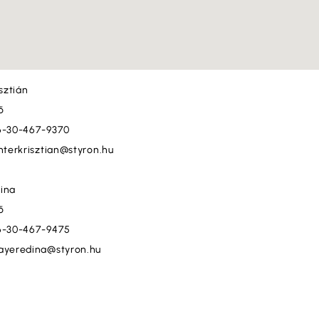
isztián
ő
6-30-467-9370
nterkrisztian@styron.hu
ina
ő
6-30-467-9475
ayeredina@styron.hu