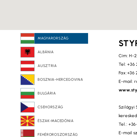
MAGYARORSZÁG
STYR
ALBÁNIA
Cím: H-2
Tel: +36
AUSZTRIA
Fax:+36 
BOSZNIA-HERCEGOVINA
E-mail: 
www.sty
BULGÁRIA
Szilágyi 
CSEHORSZÁG
keresked
ÉSZAK-MACEDÓNIA
Tel.: +3
E-mail s
FEHÉROROSZORSZÁG