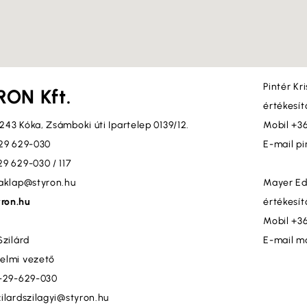
Pintér Kr
ON Kft.
értékesít
243 Kóka, Zsámboki úti Ipartelep 0139/12.
Mobil +3
 29 629-030
E-mail pi
29 629-030 / 117
raklap@styron.hu
Mayer Ed
ron.hu
értékesít
Mobil +3
Szilárd
E-mail m
elmi vezető
6-29-629-030
zilardszilagyi@styron.hu