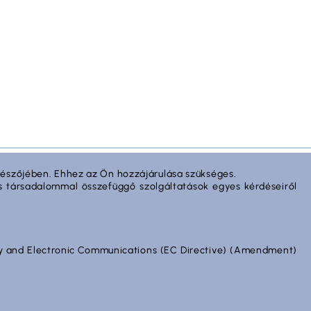
gészőjében. Ehhez az Ön hozzájárulása szükséges.
ciós társadalommal összefüggő szolgáltatások egyes kérdéseiről
acy and Electronic Communications (EC Directive) (Amendment)