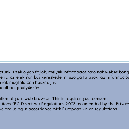
Fontos linkek
azunk. Ezek olyan fájlok, melyek információt tárolnak webes bön
örvény, az elektronikus kereskedelmi szolgáltatások, az informá
Rólunk
 0139/12.
sainak megfelelően használjuk.
e áll telephelyünkön.
Dokumentumok
Kapcsolat
ation at your web browser. This is requires your consent.
Cég adatok
cations (EC Directive) Regulations 2003 as amended by the Priv
d we are using in accordance with European Union regulations.
Tárhely adatok
Támogatások