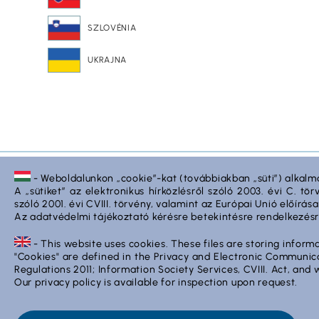
SZLOVÉNIA
UKRAJNA
Lépjen kapcsolatba velünk
- Weboldalunkon „cookie”-kat (továbbiakban „süti”) alkalm
A „sütiket” az elektronikus hírközlésről szóló 2003. évi C. t
H-2243 Kóka, Zsámboki út Ipartelep hrsz.
szóló 2001. évi CVIII. törvény, valamint az Európai Unió előírá
Az adatvédelmi tájékoztató kérésre betekintésre rendelkezésr
+36-29-629-030
- This website uses cookies. These files are storing inform
raklap@styron.hu
"Cookies" are defined in the Privacy and Electronic Communi
Regulations 2011; Information Society Services, CVIII. Act, an
www.styron.hu
Our privacy policy is available for inspection upon request.