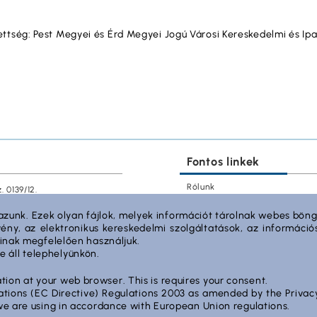
zettség: Pest Megyei és Érd Megyei Jogú Városi Kereskedelmi és I
Fontos linkek
Rólunk
 0139/12.
Dokumentumok
azunk. Ezek olyan fájlok, melyek információt tárolnak webes bön
Kapcsolat
örvény, az elektronikus kereskedelmi szolgáltatások, az informá
sainak megfelelően használjuk.
Cég adatok
e áll telephelyünkön.
Tárhely adatok
Támogatások
ation at your web browser. This is requires your consent.
cations (EC Directive) Regulations 2003 as amended by the Priv
d we are using in accordance with European Union regulations.