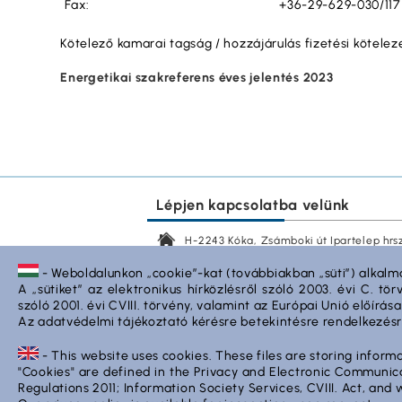
Fax:
+36-29-629-030/117
Kötelező kamarai tagság / hozzájárulás fizetési kötele
Energetikai szakreferens éves jelentés 2023
Lépjen kapcsolatba velünk
H-2243 Kóka, Zsámboki út Ipartelep hrsz.
+36-29-629-030
- Weboldalunkon „cookie”-kat (továbbiakban „süti”) alkalm
A „sütiket” az elektronikus hírközlésről szóló 2003. évi C. t
raklap@styron.hu
szóló 2001. évi CVIII. törvény, valamint az Európai Unió előírá
Az adatvédelmi tájékoztató kérésre betekintésre rendelkezésr
www.styron.hu
- This website uses cookies. These files are storing inform
"Cookies" are defined in the Privacy and Electronic Communi
Regulations 2011; Information Society Services, CVIII. Act, an