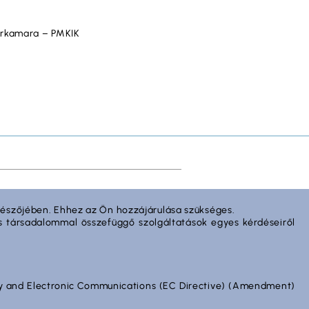
parkamara – PMKIK
gészőjében. Ehhez az Ön hozzájárulása szükséges.
ciós társadalommal összefüggő szolgáltatások egyes kérdéseiről
acy and Electronic Communications (EC Directive) (Amendment)