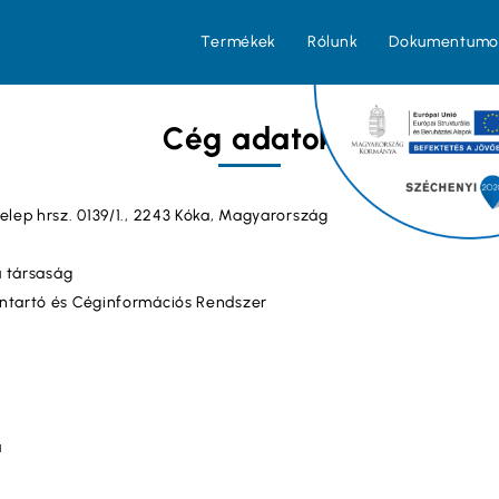
Termékek
Rólunk
Dokumentumo
Cég adatok
elep hrsz. 0139/1., 2243 Kóka, Magyarország
ű társaság
ntartó és Céginformációs Rendszer
u