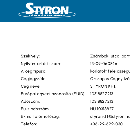
Székhely:
Zsámboki utca Ipart
Nyilvántartási szám:
13-09-060846
A cég típusa:
korlátolt felelősség
Cégjegyzék:
Országos Cégnyilvá
Cég neve:
STYRON KFT.
Európai egyedi azonosító (EUID):
10318827213
Adószám:
10318827213
Eu-s adószám:
HU 10318827
E-mail elérhetőség:
styronkft@styron.h
Telefon:
+36-29-629-030